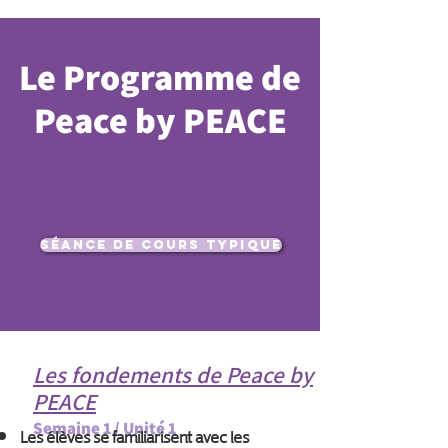
Le Programme de
Peace by PEACE
SÉANCE DE COURS TYPIQUE
Les fondements de Peace by
PEACE
Semaine 1 / Unité 1
Les élèves se familiarisent avec les