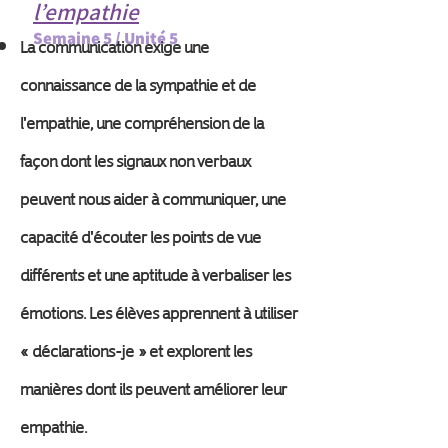
l’empathie
Semaine 5 / Unité 5
La communication exige une
connaissance de la sympathie et de
l'empathie, une compréhension de la
façon dont les signaux non verbaux
peuvent nous aider à communiquer, une
capacité d'écouter les points de vue
différents et une aptitude à verbaliser les
émotions. Les élèves apprennent à utiliser
« déclarations-je » et explorent les
manières dont ils peuvent améliorer leur
empathie.