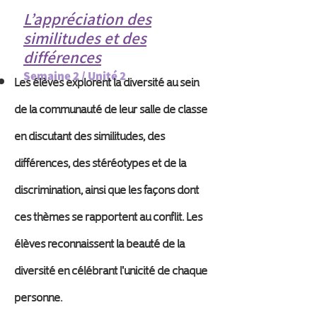
L’appréciation des
similitudes et des
différences
Semaine 2 / Unité 2
Les élèves explorent la diversité au sein
de la communauté de leur salle de classe
en discutant des similitudes, des
différences, des stéréotypes et de la
discrimination, ainsi que les façons dont
ces thèmes se rapportent au conflit. Les
élèves reconnaissent la beauté de la
diversité en célébrant l'unicité de chaque
personne.