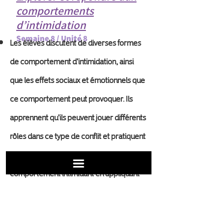
comportements
d’intimidation
Semaine 8 / Unité 8
Les élèves discutent de diverses formes
de comportement d'intimidation, ainsi
que les effets sociaux et émotionnels que
ce comportement peut provoquer. Ils
apprennent qu'ils peuvent jouer différents
rôles dans ce type de conflit et pratiquent
des techniques pour répondre au
comportement intimidant en appliquant
leurs compétences de communication et
d'empathie.