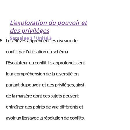
L’exploration du pouvoir et
des privilèges
Semaine 3 / Unité 3
Les élèves apprennent les niveaux de
conflit par l'utilisation du schéma
l'Escalateur du conflit. Ils approfondissent
leur compréhension de la diversité en
parlant du pouvoir et des privilèges, ainsi
de la manière dont ces sujets peuvent
entraîner des points de vue différents et
avoir un lien avec la résolution de conflits.