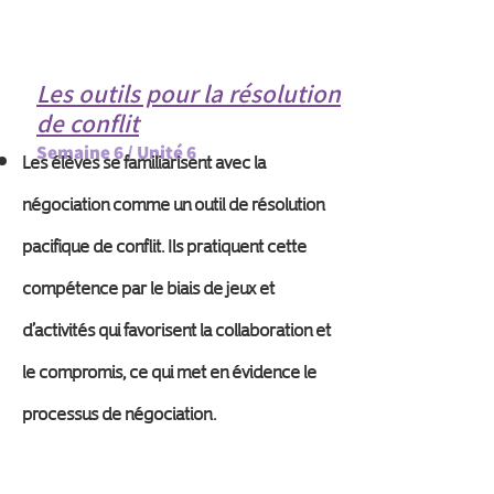
Les outils pour la résolution
de conflit
Semaine 6 / Unité 6
Les élèves se familiarisent avec la
négociation comme un outil de résolution
pacifique de conflit. Ils pratiquent cette
compétence par le biais de jeux et
d’activités qui favorisent la collaboration et
le compromis, ce qui met en évidence le
processus de négociation.